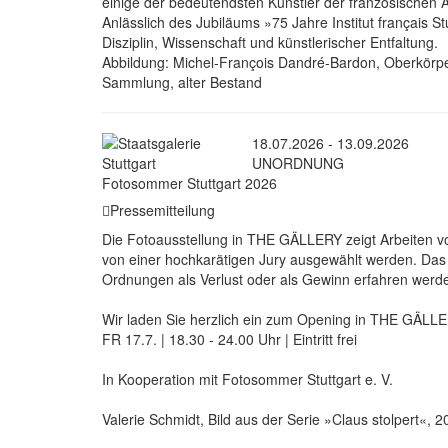
einige der bedeutendsten Künstler der französischen 
Anlässlich des Jubiläums »75 Jahre Institut français S
Disziplin, Wissenschaft und künstlerischer Entfaltung.
Abbildung: Michel-François Dandré-Bardon, Oberkörpe
Sammlung, alter Bestand
18.07.2026 - 13.09.2026
UNORDNUNG
Fotosommer Stuttgart 2026
Pressemitteilung
Die Fotoausstellung in THE GÄLLERY zeigt Arbeiten
von einer hochkarätigen Jury ausgewählt werden. Das v
Ordnungen als Verlust oder als Gewinn erfahren werd
Wir laden Sie herzlich ein zum Opening in THE GÄLLER
FR 17.7. | 18.30 - 24.00 Uhr | Eintritt frei
In Kooperation mit Fotosommer Stuttgart e. V.
Valerie Schmidt, Bild aus der Serie »Claus stolpert«, 