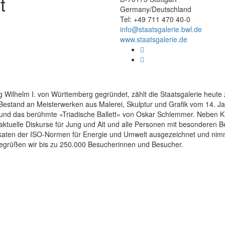
t
Germany/Deutschland
Tel: +49 711 470 40-0
info@staatsgalerie.bwl.de
www.staatsgalerie.de
Wilhelm I. von Württemberg gegründet, zählt die Staatsgalerie heut
estand an Meisterwerken aus Malerei, Skulptur und Grafik vom 14. Ja
s und das berühmte »Triadische Ballett« von Oskar Schlemmer. Neben 
ktuelle Diskurse für Jung und Alt und alle Personen mit besonderen Be
ikaten der ISO-Normen für Energie und Umwelt ausgezeichnet und nim
egrüßen wir bis zu 250.000 Besucherinnen und Besucher.