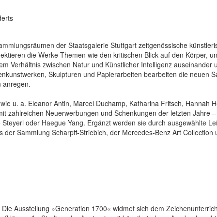
erts
mlungsräumen der Staatsgalerie Stuttgart zeitgenössische künstleri
ektieren die Werke Themen wie den kritischen Blick auf den Körper, u
em Verhältnis zwischen Natur und Künstlicher Intelligenz auseinander 
dienkunstwerken, Skulpturen und Papierarbeiten bearbeiten die neue
n anregen.
wie u. a. Eleanor Antin, Marcel Duchamp, Katharina Fritsch, Hannah Hö
 mit zahlreichen Neuerwerbungen und Schenkungen der letzten Jahre 
to Steyerl oder Haegue Yang. Ergänzt werden sie durch ausgewählte L
s der Sammlung Scharpff-Striebich, der Mercedes-Benz Art Collectio
Die Ausstellung »Generation 1700« widmet sich dem Zeichenunterricht 