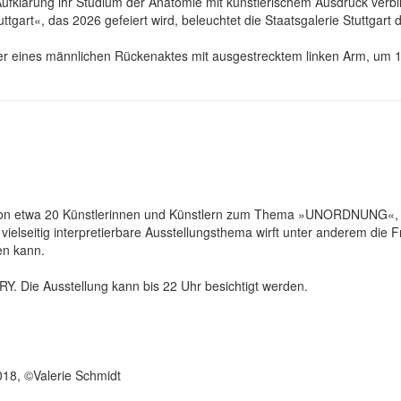
Aufklärung ihr Studium der Anatomie mit künstlerischem Ausdruck verb
tuttgart«, das 2026 gefeiert wird, beleuchtet die Staatsgalerie Stuttg
r eines männlichen Rückenaktes mit ausgestrecktem linken Arm, um 17
 von etwa 20 Künstlerinnen und Künstlern zum Thema »UNORDNUNG«, d
ielseitig interpretierbare Ausstellungsthema wirft unter anderem die F
en kann.
Y. Die Ausstellung kann bis 22 Uhr besichtigt werden.
2018, ©Valerie Schmidt