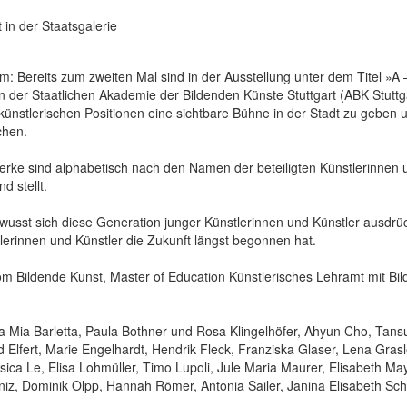
 in der Staatsgalerie
 Bereits zum zweiten Mal sind in der Ausstellung unter dem Titel »A –
der Staatlichen Akademie der Bildenden Künste Stuttgart (ABK Stuttga
nstlerischen Positionen eine sichtbare Bühne in der Stadt zu geben
chen.
erke sind alphabetisch nach den Namen der beteiligten Künstlerinnen
d stellt.
bewusst sich diese Generation junger Künstlerinnen und Künstler ausdrü
stlerinnen und Künstler die Zukunft längst begonnen hat.
 Bildende Kunst, Master of Education Künstlerisches Lehramt mit Bild
ra Mia Barletta, Paula Bothner und Rosa Klingelhöfer, Ahyun Cho, Tans
 Elfert, Marie Engelhardt, Hendrik Fleck, Franziska Glaser, Lena Gras
ica Le, Elisa Lohmüller, Timo Lupoli, Jule Maria Maurer, Elisabeth May
niz, Dominik Olpp, Hannah Römer, Antonia Sailer, Janina Elisabeth Sc