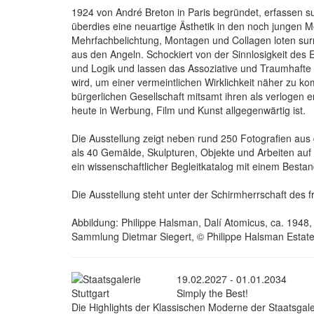
1924 von André Breton in Paris begründet, erfassen s
überdies eine neuartige Ästhetik in den noch jungen M
Mehrfachbelichtung, Montagen und Collagen loten sur
aus den Angeln. Schockiert von der Sinnlosigkeit des 
und Logik und lassen das Assoziative und Traumhafte i
wird, um einer vermeintlichen Wirklichkeit näher zu k
bürgerlichen Gesellschaft mitsamt ihren als verlogen
heute in Werbung, Film und Kunst allgegenwärtig ist.
Die Ausstellung zeigt neben rund 250 Fotografien a
als 40 Gemälde, Skulpturen, Objekte und Arbeiten au
ein wissenschaftlicher Begleitkatalog mit einem Bestan
Die Ausstellung steht unter der Schirmherrschaft des f
Abbildung: Philippe Halsman, Dalí Atomicus, ca. 194
Sammlung Dietmar Siegert, © Philippe Halsman Estate 
19.02.2027 - 01.01.2034
Simply the Best!
Die Highlights der Klassischen Moderne der Staatsgal