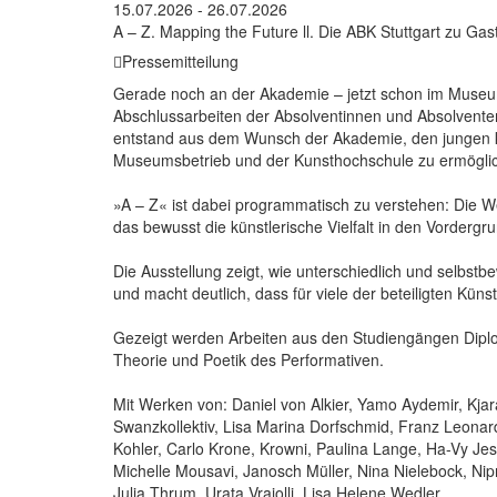
15.07.2026 - 26.07.2026
A – Z. Mapping the Future ll. Die ABK Stuttgart zu Gast
Pressemitteilung
Gerade noch an der Akademie – jetzt schon im Museum:
Abschlussarbeiten der Absolventinnen und Absolventen 
entstand aus dem Wunsch der Akademie, den jungen kü
Museumsbetrieb und der Kunsthochschule zu ermögli
»A – Z« ist dabei programmatisch zu verstehen: Die W
das bewusst die künstlerische Vielfalt in den Vordergrun
Die Ausstellung zeigt, wie unterschiedlich und selbst
und macht deutlich, dass für viele der beteiligten Kün
Gezeigt werden Arbeiten aus den Studiengängen Diplom
Theorie und Poetik des Performativen.
Mit Werken von: Daniel von Alkier, Yamo Aydemir, Kja
Swanzkollektiv, Lisa Marina Dorfschmid, Franz Leonard
Kohler, Carlo Krone, Krowni, Paulina Lange, Ha-Vy Jess
Michelle Mousavi, Janosch Müller, Nina Nielebock, Nip
Julia Thrum, Urata Vrajolli, Lisa Helene Wedler