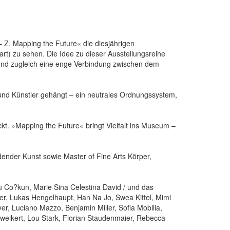
 Z. Mapping the Future« die diesjährigen
rt) zu sehen. Die Idee zu dieser Ausstellungsreihe
 und zugleich eine enge Verbindung zwischen dem
 und Künstler gehängt – ein neutrales Ordnungssystem,
ckt. »Mapping the Future« bringt Vielfalt ins Museum –
ender Kunst sowie Master of Fine Arts Körper,
u Co?kun, Marie Sina Celestina David / und das
ler, Lukas Hengelhaupt, Han Na Jo, Swea Kittel, Mimi
er, Luciano Mazzo, Benjamin Miller, Sofia Mobilia,
hweikert, Lou Stark, Florian Staudenmaier, Rebecca