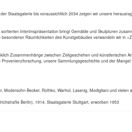
r Staatsgalerie bis voraussichtlich 2034 zeigen wir unsere herausr
ortierten Interimspräsentation bringt Gemälde und Skulpturen zusamm
e besonderen Räumlichkeiten des Kunstgebäudes verwandeln wir in »Zei
ücklich Zusammenhänge zwischen Zeitgeschehen und künstlerischen Arbe
die Provenienzforschung, unsere Sammlungsgeschichte und der Mangel 
, Modersohn-Becker, Rothko, Warhol, Lassnig, Modigliani und vielen 
richstraße Berlin), 1914, Staatsgalerie Stuttgart, erworben 1953