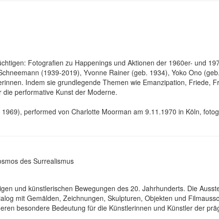
lüchtigen: Fotografien zu Happenings und Aktionen der 1960er- und 1
chneemann (1939-2019), Yvonne Rainer (geb. 1934), Yoko Ono (geb. 19
lerinnen. Indem sie grundlegende Themen wie Emanzipation, Friede, F
r die performative Kunst der Moderne.
 1969), performed von Charlotte Moorman am 9.11.1970 in Köln, fotogr
 Kosmos des Surrealismus
istigen und künstlerischen Bewegungen des 20. Jahrhunderts. Die Ausst
ialog mit Gemälden, Zeichnungen, Skulpturen, Objekten und Filmaussch
deren besondere Bedeutung für die Künstlerinnen und Künstler der p