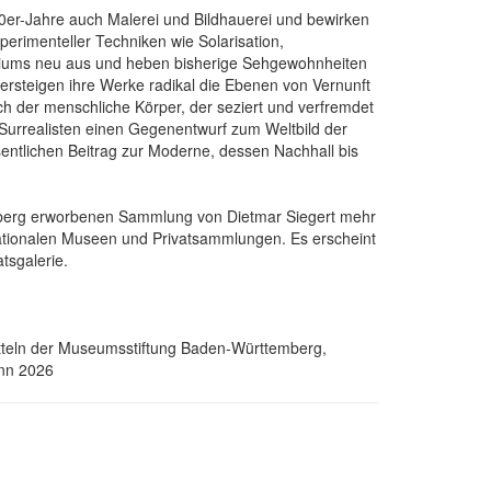
20er-Jahre auch Malerei und Bildhauerei und bewirken
perimenteller Techniken wie Solarisation,
ediums neu aus und heben bisherige Sehgewohnheiten
ersteigen ihre Werke radikal die Ebenen von Vernunft
ch der menschliche Körper, der seziert und verfremdet
d Surrealisten einen Gegenentwurf zum Weltbild der
entlichen Beitrag zur Moderne, dessen Nachhall bis
emberg erworbenen Sammlung von Dietmar Siegert mehr
ationalen Museen und Privatsammlungen. Es erscheint
tsgalerie.
itteln der Museumsstiftung Baden-Württemberg,
onn 2026