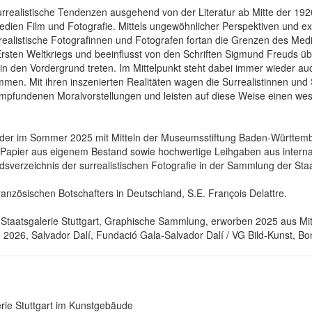
urrealistische Tendenzen ausgehend von der Literatur ab Mitte der 19
edien Film und Fotografie. Mittels ungewöhnlicher Perspektiven und ex
realistische Fotografinnen und Fotografen fortan die Grenzen des M
Ersten Weltkriegs und beeinflusst von den Schriften Sigmund Freuds üb
n den Vordergrund treten. Im Mittelpunkt steht dabei immer wieder au
ommen. Mit ihren inszenierten Realitäten wagen die Surrealistinnen un
 empfundenen Moralvorstellungen und leisten auf diese Weise einen wes
us der im Sommer 2025 mit Mitteln der Museumsstiftung Baden-Württ
f Papier aus eigenem Bestand sowie hochwertige Leihgaben aus intern
dsverzeichnis der surrealistischen Fotografie in der Sammlung der Staa
ranzösischen Botschafters in Deutschland, S.E. François Delattre.
8, Staatsgalerie Stuttgart, Graphische Sammlung, erworben 2025 aus M
2026, Salvador Dalí, Fundació Gala-Salvador Dalí / VG Bild-Kunst, B
erie Stuttgart im Kunstgebäude