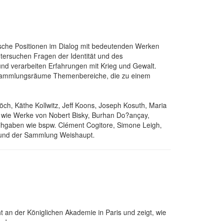
sche Positionen im Dialog mit bedeutenden Werken
ntersuchen Fragen der Identität und des
und verarbeiten Erfahrungen mit Krieg und Gewalt.
n Sammlungsräume Themenbereiche, die zu einem
ch, Käthe Kollwitz, Jeff Koons, Joseph Kosuth, Maria
– wie Werke von Nobert Bisky, Burhan Do?ançay,
eihgaben wie bspw. Clément Cogitore, Simone Leigh,
n und der Sammlung Weishaupt.
an der Königlichen Akademie in Paris und zeigt, wie