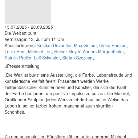
13.07.2025 - 20.09.2025
Die Welt ist bunt
Vernissage: 13. Juli um 11 Uhr
KünstlerIn(nen):
Kristian Devantier
,
Max Grimm
,
Ulrike Hansen
,
Lesie Hunt
,
Michael Leu
,
Heiner Meyer
,
Anders Morgenthaler
,
Patrick Preller
,
Leif Sylvester
,
Stefan Szczesny
,
Pressemitteilung
„Die Welt ist bunt“ eine Ausstellung, die Farbe, Lebensfreude und
künstlerische Vielfalt feiert. Präsentiert werden Werke
zeitgenössischer Künstlerinnen und Künstler, die sich der Kraft
der Farbe bedienen, um positive Impulse zu setzen. Ob Malerei,
Grafik oder Skulptur, jedes Werk zelebriert auf seine Weise das
Leben in seiner farbenfrohen, manchmal auch skurrilen
Schönheit.
Zu den ausgestellten Künstlern zählen unter anderem Michael