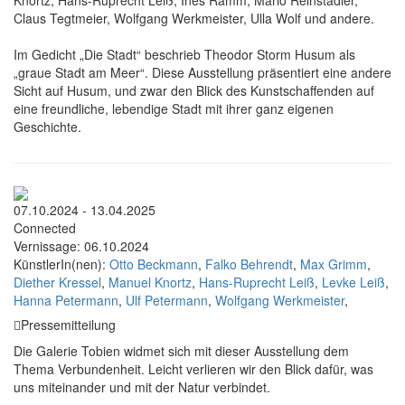
Knortz, Hans-Ruprecht Leiß, Ines Ramm, Mario Reinstadler,
Claus Tegtmeier, Wolfgang Werkmeister, Ulla Wolf und andere.
Im Gedicht „Die Stadt“ beschrieb Theodor Storm Husum als
„graue Stadt am Meer“. Diese Ausstellung präsentiert eine andere
Sicht auf Husum, und zwar den Blick des Kunstschaffenden auf
eine freundliche, lebendige Stadt mit ihrer ganz eigenen
Geschichte.
07.10.2024 - 13.04.2025
Connected
Vernissage: 06.10.2024
KünstlerIn(nen):
Otto Beckmann
,
Falko Behrendt
,
Max Grimm
,
Diether Kressel
,
Manuel Knortz
,
Hans-Ruprecht Leiß
,
Levke Leiß
,
Hanna Petermann
,
Ulf Petermann
,
Wolfgang Werkmeister
,
Pressemitteilung
Die Galerie Tobien widmet sich mit dieser Ausstellung dem
Thema Verbundenheit. Leicht verlieren wir den Blick dafür, was
uns miteinander und mit der Natur verbindet.