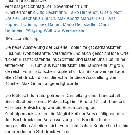
Husum Ansichtssache
Vernissage: Sonntag, 24. November 11 Uhr
KünstlerIn(nen):
Otto Beckmann
,
Falko Behrendt
,
Gisela Mott-
Dreizler
,
Stephanie Entrich
,
Max Knortz Manuel Leiß Hans-
Ruprecht Grimm
,
Ines Ramm
,
Mario Reinstadler
,
Claus
Tegtmeier
,
Wilfgang Wolf Ulla Werkmeister
,
Pressemitteilung
Die neue Ausstellung der Galerie Tobien zeigt Stadtansichten
Husums. Wohlbekannte, versteckte und auch geschichtliche Orte
rücken Kunstschaffende ins Sichtfeld und lassen uns Husum neu
entdecken – Husum aus Künstlersicht. Die Bandbreite ist groß,
sie reicht vom historischen Kupferstich bis hin zur wenige Tage
alten Siebdruck-Edition, die extra für diese Ausstellung vom
Künstler Max Grimm angefertigt wurde.
Die Blütezeit der naturgetreuen Darstellung einer Landschaft,
einer Stadt oder eines Platzes liegt im 16. und 17. Jahrhundert.
Für diese Entwicklung war die Beherrschung der
Zentralperspektive und die Möglichkeit der Vervielfältigung durch
den Buchdruck eine Voraussetzung. Die Bandbreite der
ausgestellten Arbeiten reicht vom historischen Kupferstich bis hin
zur brandneuen Siebdruck-Edition.