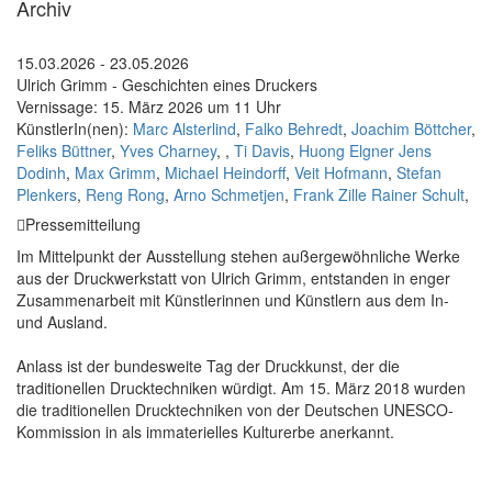
Archiv
15.03.2026 - 23.05.2026
Ulrich Grimm - Geschichten eines Druckers
Vernissage: 15. März 2026 um 11 Uhr
KünstlerIn(nen):
Marc Alsterlind
,
Falko Behredt
,
Joachim Böttcher
,
Feliks Büttner
,
Yves Charney
,
,
Ti Davis
,
Huong Elgner Jens
Dodinh
,
Max Grimm
,
Michael Heindorff
,
Veit Hofmann
,
Stefan
Plenkers
,
Reng Rong
,
Arno Schmetjen
,
Frank Zille Rainer Schult
,
Pressemitteilung
Im Mittelpunkt der Ausstellung stehen außergewöhnliche Werke
aus der Druckwerkstatt von Ulrich Grimm, entstanden in enger
Zusammenarbeit mit Künstlerinnen und Künstlern aus dem In-
und Ausland.
Anlass ist der bundesweite Tag der Druckkunst, der die
traditionellen Drucktechniken würdigt. Am 15. März 2018 wurden
die traditionellen Drucktechniken von der Deutschen UNESCO-
Kommission in als immaterielles Kulturerbe anerkannt.