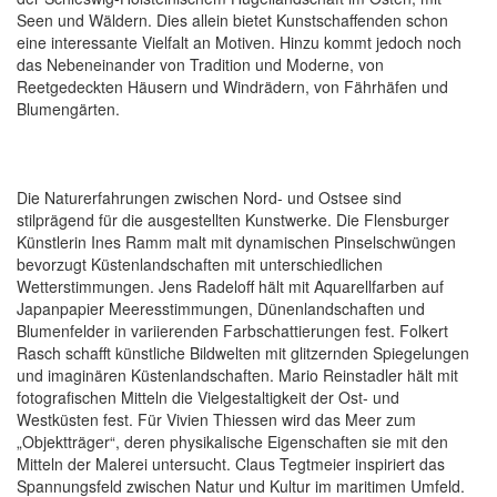
Seen und Wäldern. Dies allein bietet Kunstschaffenden schon
eine interessante Vielfalt an Motiven. Hinzu kommt jedoch noch
das Nebeneinander von Tradition und Moderne, von
Reetgedeckten Häusern und Windrädern, von Fährhäfen und
Blumengärten.
Die Naturerfahrungen zwischen Nord- und Ostsee sind
stilprägend für die ausgestellten Kunstwerke. Die Flensburger
Künstlerin Ines Ramm malt mit dynamischen Pinselschwüngen
bevorzugt Küstenlandschaften mit unterschiedlichen
Wetterstimmungen. Jens Radeloff hält mit Aquarellfarben auf
Japanpapier Meeresstimmungen, Dünenlandschaften und
Blumenfelder in variierenden Farbschattierungen fest. Folkert
Rasch schafft künstliche Bildwelten mit glitzernden Spiegelungen
und imaginären Küstenlandschaften. Mario Reinstadler hält mit
fotografischen Mitteln die Vielgestaltigkeit der Ost- und
Westküsten fest. Für Vivien Thiessen wird das Meer zum
„Objektträger“, deren physikalische Eigenschaften sie mit den
Mitteln der Malerei untersucht. Claus Tegtmeier inspiriert das
Spannungsfeld zwischen Natur und Kultur im maritimen Umfeld.