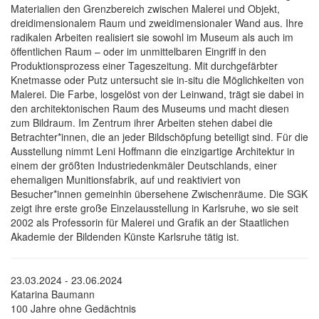
Materialien den Grenzbereich zwischen Malerei und Objekt,
dreidimensionalem Raum und zweidimensionaler Wand aus. Ihre
radikalen Arbeiten realisiert sie sowohl im Museum als auch im
öffentlichen Raum – oder im unmittelbaren Eingriff in den
Produktionsprozess einer Tageszeitung. Mit durchgefärbter
Knetmasse oder Putz untersucht sie in-situ die Möglichkeiten von
Malerei. Die Farbe, losgelöst von der Leinwand, trägt sie dabei in
den architektonischen Raum des Museums und macht diesen
zum Bildraum. Im Zentrum ihrer Arbeiten stehen dabei die
Betrachter*innen, die an jeder Bildschöpfung beteiligt sind. Für die
Ausstellung nimmt Leni Hoffmann die einzigartige Architektur in
einem der größten Industriedenkmäler Deutschlands, einer
ehemaligen Munitionsfabrik, auf und reaktiviert von
Besucher*innen gemeinhin übersehene Zwischenräume. Die SGK
zeigt ihre erste große Einzelausstellung in Karlsruhe, wo sie seit
2002 als Professorin für Malerei und Grafik an der Staatlichen
Akademie der Bildenden Künste Karlsruhe tätig ist.
23.03.2024 - 23.06.2024
Katarina Baumann
100 Jahre ohne Gedächtnis