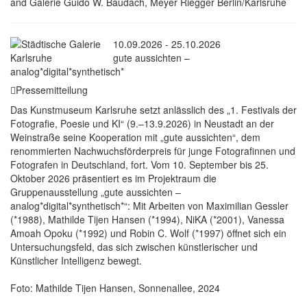
and Galerie Guido W. Baudach, Meyer Riegger Berlin/Karlsruhe
10.09.2026 - 25.10.2026
gute aussichten –
analog*digital*synthetisch*
Pressemitteilung
Das Kunstmuseum Karlsruhe setzt anlässlich des „1. Festivals der
Fotografie, Poesie und KI“ (9.–13.9.2026) in Neustadt an der
Weinstraße seine Kooperation mit „gute aussichten“, dem
renommierten Nachwuchsförderpreis für junge Fotografinnen und
Fotografen in Deutschland, fort. Vom 10. September bis 25.
Oktober 2026 präsentiert es im Projektraum die
Gruppenausstellung „gute aussichten –
analog*digital*synthetisch*“: Mit Arbeiten von Maximilian Gessler
(*1988), Mathilde Tijen Hansen (*1994), NiKA (*2001), Vanessa
Amoah Opoku (*1992) und Robin C. Wolf (*1997) öffnet sich ein
Untersuchungsfeld, das sich zwischen künstlerischer und
Künstlicher Intelligenz bewegt.
Foto: Mathilde Tijen Hansen, Sonnenallee, 2024