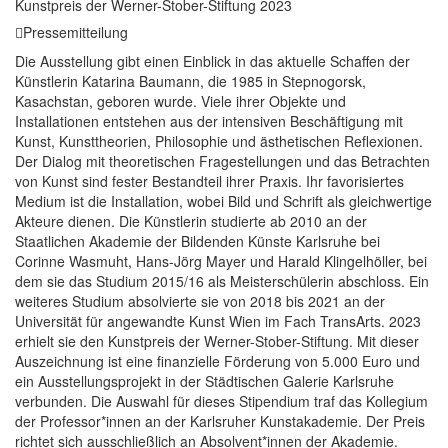
Kunstpreis der Werner-Stober-Stiftung 2023
Pressemitteilung
Die Ausstellung gibt einen Einblick in das aktuelle Schaffen der
Künstlerin Katarina Baumann, die 1985 in Stepnogorsk,
Kasachstan, geboren wurde. Viele ihrer Objekte und
Installationen entstehen aus der intensiven Beschäftigung mit
Kunst, Kunsttheorien, Philosophie und ästhetischen Reflexionen.
Der Dialog mit theoretischen Fragestellungen und das Betrachten
von Kunst sind fester Bestandteil ihrer Praxis. Ihr favorisiertes
Medium ist die Installation, wobei Bild und Schrift als gleichwertige
Akteure dienen. Die Künstlerin studierte ab 2010 an der
Staatlichen Akademie der Bildenden Künste Karlsruhe bei
Corinne Wasmuht, Hans-Jörg Mayer und Harald Klingelhöller, bei
dem sie das Studium 2015/16 als Meisterschülerin abschloss. Ein
weiteres Studium absolvierte sie von 2018 bis 2021 an der
Universität für angewandte Kunst Wien im Fach TransArts. 2023
erhielt sie den Kunstpreis der Werner-Stober-Stiftung. Mit dieser
Auszeichnung ist eine finanzielle Förderung von 5.000 Euro und
ein Ausstellungsprojekt in der Städtischen Galerie Karlsruhe
verbunden. Die Auswahl für dieses Stipendium traf das Kollegium
der Professor*innen an der Karlsruher Kunstakademie. Der Preis
richtet sich ausschließlich an Absolvent*innen der Akademie.