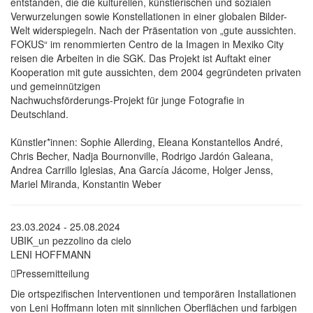
entstanden, die die kulturellen, künstlerischen und sozialen
Verwurzelungen sowie Konstellationen in einer globalen Bilder-
Welt widerspiegeln. Nach der Präsentation von „gute aussichten.
FOKUS“ im renommierten Centro de la Imagen in Mexiko City
reisen die Arbeiten in die SGK. Das Projekt ist Auftakt einer
Kooperation mit gute aussichten, dem 2004 gegründeten privaten
und gemeinnützigen
Nachwuchsförderungs-Projekt für junge Fotografie in
Deutschland.
Künstler*innen: Sophie Allerding, Eleana Konstantellos André,
Chris Becher, Nadja Bournonville, Rodrigo Jardón Galeana,
Andrea Carrillo Iglesias, Ana García Jácome, Holger Jenss,
Mariel Miranda, Konstantin Weber
23.03.2024 - 25.08.2024
UBIK_un pezzolino da cielo
LENI HOFFMANN
Pressemitteilung
Die ortspezifischen Interventionen und temporären Installationen
von Leni Hoffmann loten mit sinnlichen Oberflächen und farbigen