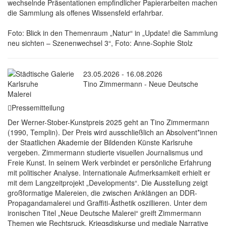
wechselnde Präsentationen empfindlicher Papierarbeiten machen
die Sammlung als offenes Wissensfeld erfahrbar.
Foto: Blick in den Themenraum „Natur“ in „Update! die Sammlung
neu sichten – Szenenwechsel 3“, Foto: Anne-Sophie Stolz
23.05.2026 - 16.08.2026
Tino Zimmermann - Neue Deutsche
Malerei
Pressemitteilung
Der Werner-Stober-Kunstpreis 2025 geht an Tino Zimmermann
(1990, Templin). Der Preis wird ausschließlich an Absolvent*innen
der Staatlichen Akademie der Bildenden Künste Karlsruhe
vergeben. Zimmermann studierte visuellen Journalismus und
Freie Kunst. In seinem Werk verbindet er persönliche Erfahrung
mit politischer Analyse. Internationale Aufmerksamkeit erhielt er
mit dem Langzeitprojekt „Developments“. Die Ausstellung zeigt
großformatige Malereien, die zwischen Anklängen an DDR-
Propagandamalerei und Graffiti-Ästhetik oszillieren. Unter dem
ironischen Titel „Neue Deutsche Malerei“ greift Zimmermann
Themen wie Rechtsruck, Kriegsdiskurse und mediale Narrative