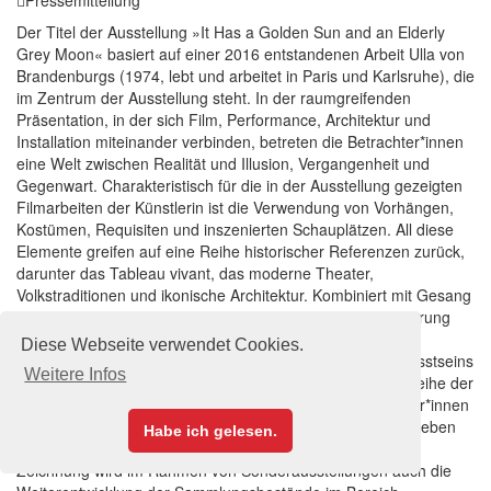
Der Titel der Ausstellung »It Has a Golden Sun and an Elderly
Grey Moon« basiert auf einer 2016 entstandenen Arbeit Ulla von
Brandenburgs (1974, lebt und arbeitet in Paris und Karlsruhe), die
im Zentrum der Ausstellung steht. In der raumgreifenden
Präsentation, in der sich Film, Performance, Architektur und
Installation miteinander verbinden, betreten die Betrachter*innen
eine Welt zwischen Realität und Illusion, Vergangenheit und
Gegenwart. Charakteristisch für die in der Ausstellung gezeigten
Filmarbeiten der Künstlerin ist die Verwendung von Vorhängen,
Kostümen, Requisiten und inszenierten Schauplätzen. All diese
Elemente greifen auf eine Reihe historischer Referenzen zurück,
darunter das Tableau vivant, das moderne Theater,
Volkstraditionen und ikonische Architektur. Kombiniert mit Gesang
und Bewegung suggerieren sie eine symbolische Inszenierung
zwischenmenschlicher Begegnungen, von Ritualen und
Diese Webseite verwendet Cookies.
Bräuchen, die verschiedene Ebenen des kollektiven Bewusstseins
Weitere Infos
erforschen. »zwischenräume« ist eine neue Ausstellungsreihe der
Städtischen Galerie Karlsruhe, in der Arbeiten von Künstler*innen
aus den Bereichen Video und Installation zu sehen sind. Neben
Habe ich gelesen.
den traditionellen Schwerpunkten Malerei, Skulptur und
Zeichnung wird im Rahmen von Sonderausstellungen auch die