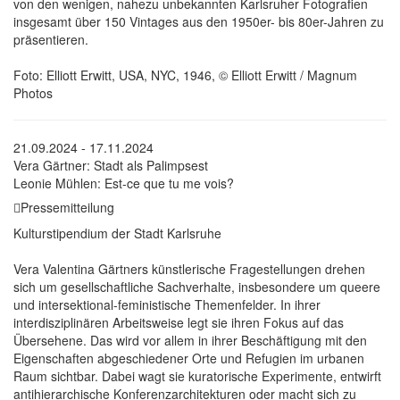
von den wenigen, nahezu unbekannten Karlsruher Fotografien
insgesamt über 150 Vintages aus den 1950er- bis 80er-Jahren zu
präsentieren.
Foto: Elliott Erwitt, USA, NYC, 1946, © Elliott Erwitt / Magnum
Photos
21.09.2024 - 17.11.2024
Vera Gärtner: Stadt als Palimpsest
Leonie Mühlen: Est-ce que tu me vois?
Pressemitteilung
Kulturstipendium der Stadt Karlsruhe
Vera Valentina Gärtners künstlerische Fragestellungen drehen
sich um gesellschaftliche Sachverhalte, insbesondere um queere
und intersektional-feministische Themenfelder. In ihrer
interdisziplinären Arbeitsweise legt sie ihren Fokus auf das
Übersehene. Das wird vor allem in ihrer Beschäftigung mit den
Eigenschaften abgeschiedener Orte und Refugien im urbanen
Raum sichtbar. Dabei wagt sie kuratorische Experimente, entwirft
antihierarchische Konferenzarchitekturen oder macht sich zu