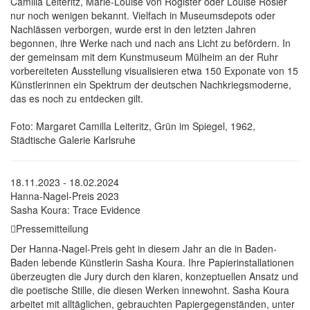
Camilla Leiteritz, Marie-Louise von Rogister oder Louise Rösler
nur noch wenigen bekannt. Vielfach in Museumsdepots oder
Nachlässen verborgen, wurde erst in den letzten Jahren
begonnen, ihre Werke nach und nach ans Licht zu befördern. In
der gemeinsam mit dem Kunstmuseum Mülheim an der Ruhr
vorbereiteten Ausstellung visualisieren etwa 150 Exponate von 15
Künstlerinnen ein Spektrum der deutschen Nachkriegsmoderne,
das es noch zu entdecken gilt.
Foto: Margaret Camilla Leiteritz, Grün im Spiegel, 1962,
Städtische Galerie Karlsruhe
18.11.2023 - 18.02.2024
Hanna-Nagel-Preis 2023
Sasha Koura: Trace Evidence
Pressemitteilung
Der Hanna-Nagel-Preis geht in diesem Jahr an die in Baden-
Baden lebende Künstlerin Sasha Koura. Ihre Papierinstallationen
überzeugten die Jury durch den klaren, konzeptuellen Ansatz und
die poetische Stille, die diesen Werken innewohnt. Sasha Koura
arbeitet mit alltäglichen, gebrauchten Papiergegenständen, unter