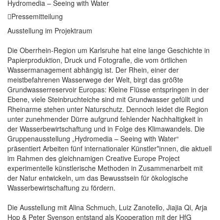
Hydromedia – Seeing with Water
Pressemitteilung
Ausstellung im Projektraum
Die Oberrhein-Region um Karlsruhe hat eine lange Geschichte in
Papierproduktion, Druck und Fotografie, die vom örtlichen
Wassermanagement abhängig ist. Der Rhein, einer der
meistbefahrenen Wasserwege der Welt, birgt das größte
Grundwasserreservoir Europas: Kleine Flüsse entspringen in der
Ebene, viele Steinbruchteiche sind mit Grundwasser gefüllt und
Rheinarme stehen unter Naturschutz. Dennoch leidet die Region
unter zunehmender Dürre aufgrund fehlender Nachhaltigkeit in
der Wasserbewirtschaftung und in Folge des Klimawandels. Die
Gruppenausstellung „Hydromedia – Seeing with Water“
präsentiert Arbeiten fünf internationaler Künstler*innen, die aktuell
im Rahmen des gleichnamigen Creative Europe Project
experimentelle künstlerische Methoden in Zusammenarbeit mit
der Natur entwickeln, um das Bewusstsein für ökologische
Wasserbewirtschaftung zu fördern.
Die Ausstellung mit Alina Schmuch, Luiz Zanotello, Jiajia Qi, Arja
Hop & Peter Svenson entstand als Kooperation mit der HfG