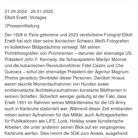
21.09.2024 - 26.01.2025
Elliott Erwitt. Vintages
Pressemitteilung
Der 1928 in Paris geborene und 2023 verstorbene Fotograf Elliott
Erwitt hat sich über seine ikonischen Schwarz-Weiß-Fotografien
im kollektiven Bildgedächtnis verewigt. Mit seinen
Porträtfotografien von Prominenten – darunter der ehemalige US-
Präsident John F. Kennedy, die Schauspielerin Marilyn Monroe
und die kubanischen Revolutionsführer Fidel Castro und Che
Guevara – schuf der ehemalige Präsident der Agentur Magnum
Photos geradezu Sinnbilder dieser Personen. Darüber hinaus
waren skurrile Momentaufnahmen von Hunden sowie
emblematische Architekturaufnahmen konstante Bildthemen in
seinem Schaffen. Sicherlich weniger geläufig ist der Fakt, dass
Erwitt 1951 im Rahmen seines Militärdienstes für die US-Army
auch in Karlsruhe stationiert war. Während dieser Zeit entstanden
neben seinen Aufnahmen für das Militär, auch Auftragsarbeiten
für Publikationen wie LIFE, Look, Holiday sowie künstlerische
Arbeiten, die unter anderem seinen Blick auf ein vergangenes
Karlsruhe werfen. Dies nimmt die SGK zum Anlass, ausgehend