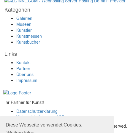
Kategorien
Galerien
Museen
Künstler
Kunstmessen
Kunstbücher
Links
Kontakt
Partner
Über uns
Impressum
Ihr Partner für Kunst!
Datenschutzerklärung
Widerrufsbelehrung
,
AGB
Diese Webseite verwendet Cookies.
© 2026 artports.com - Ihr Partner für Kunst. All Rights Reserved.
www.artports.com
Weitere Infos